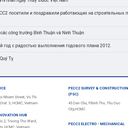
N nhân ngày Thầy thuốc Việt Nam
C2 посетили и поздравили работающих на строительных п
các công trường Bình Thuận và Ninh Thuận
й год с радостью выполнения годового плана 2012.
 Quý Tỵ
ICE
PECC2 SURVEY & CONSTRUCTIO
(PSC)
i Nhiem Street, Vo Thi
Dist. 3, HCMC, Vietnam
45 Dan Chu, P.Binh Tho, Thu Duc
City,HCMC
NNOVATION HUB
No.2, Truong Tho Ward,
PECC2 ELECTRO - MECHANICAL
ity, HCMC, Vietnam