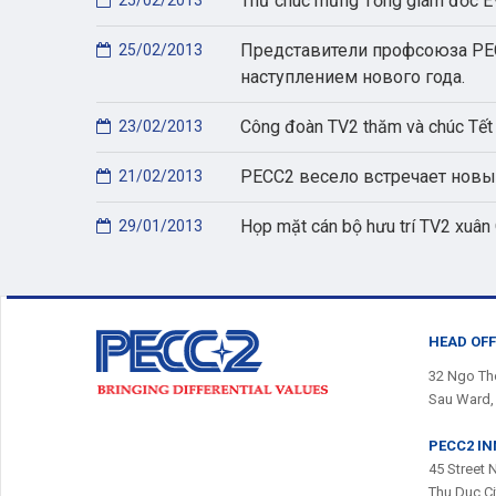
Thư chúc mừng Tổng giám đốc EV
25/02/2013
Представители профсоюза PEC
25/02/2013
наступлением нового года.
Công đoàn TV2 thăm và chúc Tết 
23/02/2013
PECC2 весело встречает новы
21/02/2013
Họp mặt cán bộ hưu trí TV2 xuân
29/01/2013
HEAD OFF
32 Ngo Tho
Sau Ward, 
PECC2 I
45 Street 
Thu Duc C