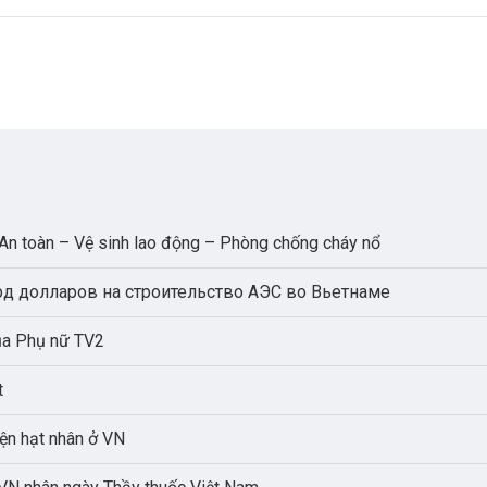
An toàn – Vệ sinh lao động – Phòng chống cháy nổ
рд долларов на строительство АЭС во Вьетнаме
ủa Phụ nữ TV2
t
ện hạt nhân ở VN