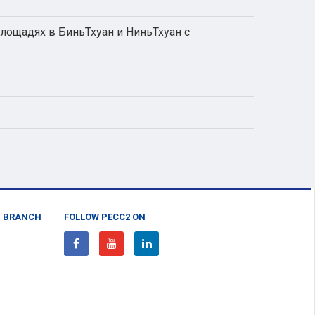
лощадях в БиньТхуан и НиньТхуан с
N BRANCH
FOLLOW PECC2 ON