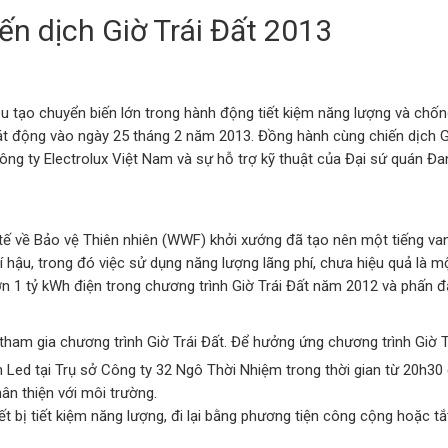
n dịch Giờ Trái Đất 2013
êu tạo chuyển biến lớn trong hành động tiết kiệm năng lượng và chốn
động vào ngày 25 tháng 2 năm 2013. Đồng hành cùng chiến dịch Giờ T
ng ty Electrolux Việt Nam và sự hỗ trợ kỹ thuật của Đại sứ quán Đa
tế về Bảo vệ Thiên nhiên (WWF) khởi xướng đã tạo nên một tiếng va
í hậu, trong đó việc sử dụng năng lượng lãng phí, chưa hiệu quả là 
ơn 1 tỷ kWh điện trong chương trình Giờ Trái Đất năm 2012 và phấn 
ham gia chương trình Giờ Trái Đất. Để hưởng ứng chương trình Giờ T
n Led tại Trụ sở Công ty 32 Ngô Thời Nhiệm trong thời gian từ 20h3
hân thiện với môi trường.
t bị tiết kiệm năng lượng, đi lại bằng phương tiện công cộng hoặc tắt