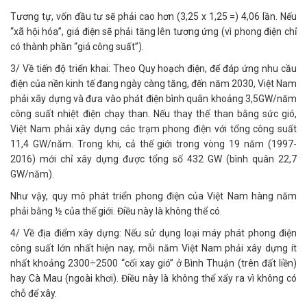
Tương tự, vốn đầu tư sẽ phải cao hơn (3,25 x 1,25 =) 4,06 lần. Nếu
“xã hội hóa”, giá điện sẽ phải tăng lên tương ứng (vì phong điện chỉ
có thành phần “giá công suất”).
3/ Về tiến độ triển khai: Theo Quy hoạch điện, để đáp ứng nhu cầu
điện của nền kinh tế đang ngày càng tăng, đến năm 2030, Việt Nam
phải xây dựng và đưa vào phát điện bình quân khoảng 3,5GW/năm
công suất nhiệt điện chạy than. Nếu thay thế than bằng sức gió,
Việt Nam phải xây dựng các trạm phong điện với tổng công suất
11,4 GW/năm. Trong khi, cả thế giới trong vòng 19 năm (1997-
2016) mới chỉ xây dựng được tổng số 432 GW (bình quân 22,7
GW/năm).
Như vậy, quy mô phát triển phong điện của Việt Nam hàng năm
phải bằng ½ của thế giới. Điều này là không thể có.
4/ Về địa điểm xây dựng: Nếu sử dụng loại máy phát phong điện
công suất lớn nhất hiện nay, mỗi năm Việt Nam phải xây dựng ít
nhất khoảng 2300÷2500 “cối xay gió” ở Bình Thuận (trên đất liền)
hay Cà Mau (ngoài khơi). Điều này là không thể xẩy ra vì không có
chỗ để xây.