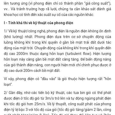
lên tương ứng (vì phong điện chỉ có thành phần “giá công suất”),
vv… Và tránh trường hợp rã lưới, chúng ta cần khảo sát đánh giá
khoa học có tính đến xác suất sự cố của các nguồn khác.
I - Tính khả thi về kỹ thuật của phong điện
1/ Về kỹ thuật/công nghệ, phong điện là nguồn điện không ổn định
(khó lường) nhất. Phong điện dựa trên cơ sở chuyển động của
luồng không khí trong khí quyển ở gần bề mặt trái đất dưới tác
động của mặt trời. Chuyển động của không khí trong khí quyển đến
độ cao 2000m thuộc dạng hỗn loạn (turbulent flow). Hiện tượng
hỗn loạn này càng gần bề mặt đất càng tăng. Để biến động năng
của gió thành điện năng, con người hiện mới chỉ chinh phục được ở
độ cao dưới 200m cách bề mặt đất.
Vì vậy, phong điện có “đầu vào” là gió thuộc hiện tượng rất “hỗn
loạn”.
2/ Gần đây, nhờ các tiến bộ kỹ thuật, các tua bin gió có thể phát
được điện ở tốc độ gió từ 3m/s trở lên và tự động ngừng phát điện
khi tốc độ gió hơn 25m/s. Về lý thuyết, công suất phát của phong
điện tỷ lệ bậc 3 với tốc độ của gió (tốc độ gió tăng/giảm 2 lần, công