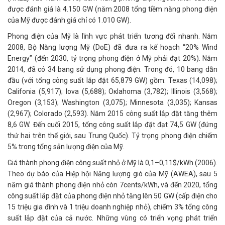
được đánh giá là 4.150 GW (năm 2008 tổng tiềm năng phong điện
của Mỹ được đánh giá chỉ có 1.010 GW).
Phong điện của Mỹ là lĩnh vực phát triển tương đối nhanh. Năm
2008, Bộ Năng lượng Mỹ (DoE) đã đưa ra kế hoạch “20% Wind
Energy” (đến 2030, tỷ trọng phong điện ở Mỹ phải đạt 20%). Năm
2014, đã có 34 bang sử dụng phong điện. Trong đó, 10 bang dẫn
đầu (với tổng công suất lắp đặt 65,879 GW) gồm: Texas (14,098);
Califonia (5,917); Iova (5,688); Окlahoma (3,782); Illinois (3,568);
Оregon (3,153); Washington (3,075); Minnesota (3,035); Kаnsas
(2,967); Colorado (2,593). Năm 2015 công suất lắp đặt tăng thêm
8,6 GW. Đến cuối 2015, tổng công suất lắp đặt đạt 74,5 GW (đứng
thứ hai trên thế giới, sau Trung Quốc). Tỷ trọng phong điện chiếm
5% trong tổng sản lượng điện của Mỹ.
Giá thành phong điện công suất nhỏ ở Mỹ là 0,1÷0,11$/kWh (2006).
Theo dự báo của Hiệp hội Năng lượng gió của Mỹ (AWEA), sau 5
năm giá thành phong điện nhỏ còn 7cents/kWh, và đến 2020, tổng
công suất lắp đặt của phong điện nhỏ tăng lên 50 GW (cấp điện cho
15 triệu gia đình và 1 triệu doanh nghiệp nhỏ), chiếm 3% tổng công
suất lắp đặt của cả nước. Những vùng có triển vọng phát triển