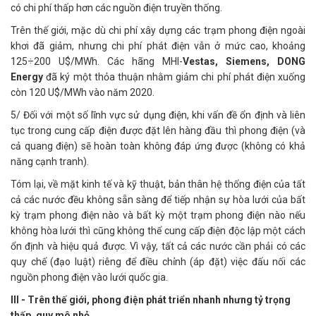
có chi phí thấp hơn các nguồn điện truyền thống.
Trên thế giới, mặc dù chi phí xây dựng các trạm phong điện ngoài
khơi đã giảm, nhưng chi phí phát điện vẫn ở mức cao, khoảng
125÷200 U$/MWh. Các hãng MHI-
Vestas, Siemens, DONG
Energy
đã ký một thỏa thuận nhằm giảm chi phí phát điện xuống
còn 120 U$/MWh vào năm 2020.
5/ Đối với một số lĩnh vực sử dụng điện, khi vấn đề ổn định và liên
tục trong cung cấp điện được đặt lên hàng đầu thì phong điện (và
cả quang điện) sẽ hoàn toàn không đáp ứng được (không có khả
năng cạnh tranh).
Tóm lại, về mặt kinh tế và kỹ thuật, bản thân hệ thống điện của tất
cả các nước đều không sẵn sàng để tiếp nhận sự hòa lưới của bất
kỳ trạm phong điện nào và bất kỳ một trạm phong điện nào nếu
không hòa lưới thì cũng không thể cung cấp điện độc lập một cách
ổn định và hiệu quả được. Vì vậy, tất cả các nước cần phải có các
quy chế (đạo luật) riêng để điều chỉnh (áp đặt) việc đấu nối các
nguồn phong điện vào lưới quốc gia.
III - Trên thế giới, phong điện phát triển nhanh nhưng tỷ trọng
thấp, quy mô nhỏ