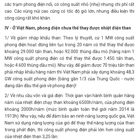
các trạm phong điện nổi, có công suất nhỏ (nhẹ) nhưng chi phí rất
cao. Các vùng núi cao cũng có tốc độ gió lớn, nhưng điều kiện thi
công cũng rất khó khăn.
IV - Ở Việt Nam, phong điện chưa thể thay được nhiệt điện than
1/ Về giảm nhập khẩu than: Theo lý thuyết, cứ 1 MW công suất
phong điện hoạt động liên tục trong 20 năm có thể thay thế được
khoảng 29.000 tấn than, hoặc 92.000 thùng dầu mỏ (hàng năm 1
MW công suất phong điện có thể thay thế được 1.450 tấn than,
hoặc 4.600 thùng dầu mỏ). Như vậy, để giảm được 70 triệu tấn than
phải nhập khẩu hàng năm thì Việt Nam phải xây dựng khoảng 48,3
GW công suất phong điện (bằng gần 1/3 của Trung Quốc - nước
đang dẫn đầu thế giới về phong điện)!
2/ Về nhu cầu vốn và giá điện: Thời gian vận hành bình quân hàng
năm của nhiệt điện chạy than khoảng 6500h/năm, của phong điện
khoảng 2000h/năm (mức bình quân toàn thế giới năm 2014 là
1913h). Như vậy, nếu để đảm bảo an ninh năng lượng quốc gia, Việt
Nam sử dụng năng lượng của gió để thay thế năng lượng của than
trong phát điện, thì công suất phong điện phải lớn hơn công suất
của nhiệt điện than 3,25 lần.