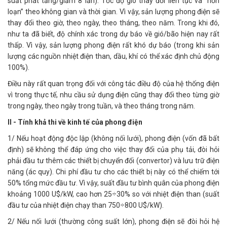
suất phát tăng/giảm 8 lần). Tốc độ gió thay đổi liên tục và “hỗn
loạn” theo không gian và thời gian. Vì vậy, sản lượng phong điện sẽ
thay đổi theo giờ, theo ngày, theo tháng, theo năm. Trong khi đó,
như ta đã biết, độ chính xác trong dự báo về gió/bão hiện nay rất
thấp. Vì vậy, sản lượng phong điện rất khó dự báo (trong khi sản
lượng các nguồn nhiệt điện than, dầu, khí có thể xác định chủ động
100%).
Điều này rất quan trọng đối với công tác điều độ của hệ thống điện
vì trong thực tế, nhu cầu sử dụng điện cũng thay đổi theo từng giờ
trong ngày, theo ngày trong tuần, và theo tháng trong năm.
II - Tính khả thi về kinh tế của phong điện
1/ Nếu hoạt động độc lập (không nối lưới), phong điện (vốn đã bất
định) sẽ không thể đáp ứng cho việc thay đổi của phụ tải, đòi hỏi
phải đầu tư thêm các thiết bị chuyển đổi (convertor) và lưu trữ điện
năng (ác quy). Chi phí đầu tư cho các thiết bị này có thể chiếm tới
50% tổng mức đầu tư. Vì vậy, suất đầu tư bình quân của phong điện
khoảng 1000 U$/kW, cao hơn 25÷30% so với nhiệt điện than (suất
đầu tư của nhiệt điện chạy than 750÷800 U$/kW).
2/ Nếu nối lưới (thường công suất lớn), phong điện sẽ đòi hỏi hệ