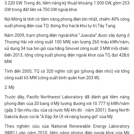
3.220 GW. Trong đó, tiềm năng kỹ thuật khoảng 1.000 GW, gồm 253
GW trong đất liền và 750 GW ngoài khơi.
Nội Mông là tỉnh có tiềm năng phong điện lớn nhất, chiếm 40% công
suất phong điện của TQ. Đứng thứ hai là khu tự trị Tây Tạng.
Năm 2009, trạm phong điện ngoài khơi “Juwuba” được xây dựng ở
Thượng Hải với công suất 100 MW, sản lượng 260 triệu kWh/năm,
sử dụng 34 tua bin gió của hãng Sinovel công suất 3 MW mỗi chiếc.
Đến 2013, tổng công suất phong điện ngoài khơi của TQ đạt 428,6
MW.
Tính đến 2005, TQ có 320 nghìn cột gió (phong điện nhỏ) với tổng
công suất 65 MW (công suất bình quân hơn 203 W).
2. Mỹ
Trước đây, Pacific Northwest Laboratory đã đánh giá tiềm năng
phong điện của 20 bang ở Mỹ tương đương với 10.777 tỷ kWh/năm
(gấp 3 lần nhu cầu của cả nước Mỹ khi đó - năm 2001). Bang North
Dakota được coi là “Ả Rập Xê Út về năng lượng gió” của Mỹ.
Theo nghiên cứu của National Renewable Energy Laboratory
(NREL) vào năm 2010, tiềm năng phong điện ngoài khơi của Mỹ