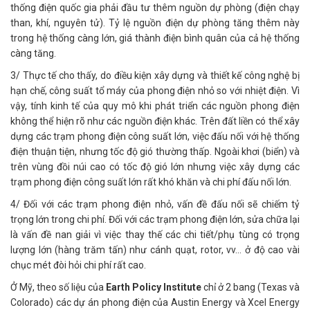
thống điện quốc gia phải đầu tư thêm nguồn dự phòng (điện chạy
than, khí, nguyên tử). Tỷ lệ nguồn điện dự phòng tăng thêm này
trong hệ thống càng lớn, giá thành điện bình quân của cả hệ thống
càng tăng.
3/ Thực tế cho thấy, do điều kiện xây dựng và thiết kế công nghệ bị
hạn chế, công suất tổ máy của phong điện nhỏ so với nhiệt điện. Vì
vậy, tính kinh tế của quy mô khi phát triển các nguồn phong điện
không thể hiện rõ như các nguồn điện khác. Trên đất liền có thể xây
dựng các trạm phong điện công suất lớn, việc đấu nối với hệ thống
điện thuận tiện, nhưng tốc độ gió thường thấp. Ngoài khơi (biển) và
trên vùng đồi núi cao có tốc độ gió lớn nhưng việc xây dựng các
trạm phong điện công suất lớn rất khó khăn và chi phí đấu nối lớn.
4/ Đối với các trạm phong điện nhỏ, vấn đề đấu nối sẽ chiếm tỷ
trọng lớn trong chi phí. Đối với các trạm phong điện lớn, sửa chữa lại
là vấn đề nan giải vì việc thay thế các chi tiết/phụ tùng có trọng
lượng lớn (hàng trăm tấn) như cánh quạt, rotor, vv... ở độ cao vài
chục mét đòi hỏi chi phí rất cao.
Ở Mỹ, theo số liệu của
Earth Policy Institute
chỉ ở 2 bang (Texas và
Colorado) các dự án phong điện của Austin Energy và Xcel Energy