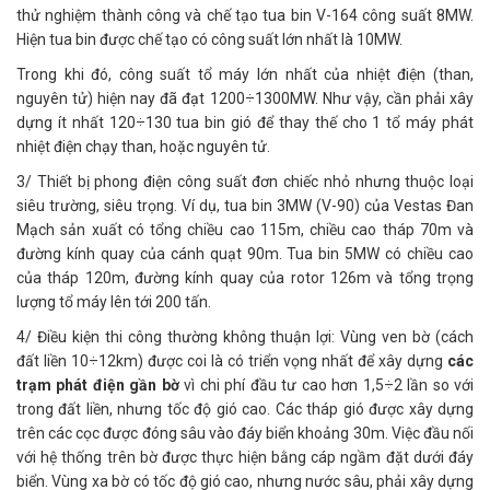
thử nghiệm thành công và chế tạo tua bin V-164 công suất 8MW.
Hiện tua bin được chế tạo có công suất lớn nhất là 10MW.
Trong khi đó, công suất tổ máy lớn nhất của nhiệt điện (than,
nguyên tử) hiện nay đã đạt 1200÷1300MW. Như vậy, cần phải xây
dựng ít nhất 120÷130 tua bin gió để thay thế cho 1 tổ máy phát
nhiệt điện chạy than, hoặc nguyên tử.
3/ Thiết bị phong điện công suất đơn chiếc nhỏ nhưng thuộc loại
siêu trường, siêu trọng. Ví dụ, tua bin 3MW (V-90) của Vestas Đan
Mạch sản xuất có tổng chiều cao 115m, chiều cao tháp 70m và
đường kính quay của cánh quạt 90m. Tua bin 5MW có chiều cao
của tháp 120m, đường kính quay của rotor 126m và tổng trọng
lượng tổ máy lên tới 200 tấn.
4/ Điều kiện thi công thường không thuận lợi: Vùng ven bờ (cách
đất liền 10÷12km) được coi là có triển vọng nhất để xây dựng
các
trạm phát điện gần bờ
vì chi phí đầu tư cao hơn 1,5÷2 lần so với
trong đất liền, nhưng tốc độ gió cao. Các tháp gió được xây dựng
trên các cọc được đóng sâu vào đáy biển khoảng 30m. Việc đầu nối
với hệ thống trên bờ được thực hiện bằng cáp ngầm đặt dưới đáy
biển. Vùng xa bờ có tốc độ gió cao, nhưng nước sâu, phải xây dựng