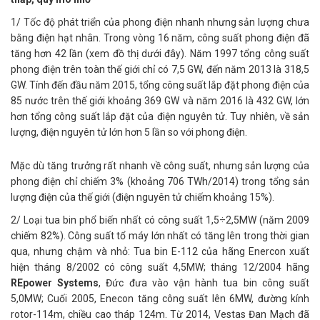
1/ Tốc độ phát triển của phong điện nhanh nhưng sản lượng chưa
bằng điện hạt nhân. Trong vòng 16 năm, công suất phong điện đã
tăng hơn 42 lần (xem đồ thị dưới đây). Năm 1997 tổng công suất
phong điện trên toàn thế giới chỉ có 7,5 GW, đến năm 2013 là 318,5
GW. Tính đến đầu năm 2015, tổng công suất lắp đặt phong điện của
85 nước trên thế giới khoảng 369 GW và năm 2016 là 432 GW, lớn
hơn tổng công suất lắp đặt của điện nguyên tử. Tuy nhiên, về sản
lượng, điện nguyên tử lớn hơn 5 lần so với phong điện.
Mặc dù tăng trưởng rất nhanh về công suất, nhưng sản lượng của
phong điện chỉ chiếm 3% (khoảng 706 TWh/2014) trong tổng sản
lượng điện của thế giới (điện nguyên tử chiếm khoảng 15%).
2/ Loại tua bin phổ biến nhất có công suất 1,5÷2,5MW (năm 2009
chiếm 82%). Công suất tổ máy lớn nhất có tăng lên trong thời gian
qua, nhưng chậm và nhỏ: Tua bin E-112 của hãng Enercon xuất
hiện tháng 8/2002 có công suất 4,5MW; tháng 12/2004 hãng
REpower Systems
, Đức đưa vào vận hành tua bin công suất
5,0MW; Cuối 2005, Enecon tăng công suất lên 6MW, đường kính
rotor-114m, chiều cao tháp 124m. Từ 2014, Vestas Đan Mạch đã