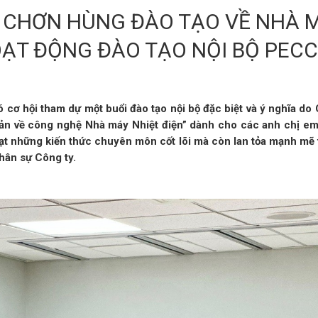
 CHƠN HÙNG ĐÀO TẠO VỀ NHÀ MÁ
OẠT ĐỘNG ĐÀO TẠO NỘI BỘ PEC
cơ hội tham dự một buổi đào tạo nội bộ đặc biệt và ý nghĩa do
 bản về công nghệ Nhà máy Nhiệt điện” dành cho các anh chị em
đạt những kiến thức chuyên môn cốt lõi mà còn lan tỏa mạnh mẽ
hân sự Công ty.