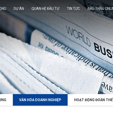
ĐỘNG
DỰ ÁN
QUAN HỆ ĐẦU TƯ
TIN TỨC
ĐẤU THẦU ONLI
ỢNG
VĂN HÓA DOANH NGHIỆP
HOẠT ĐỘNG ĐOÀN THỂ