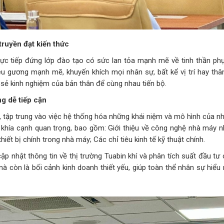
truyền đạt kiến thức
rực tiếp đứng lớp đào tạo có sức lan tỏa mạnh mẽ về tinh thần phụ
u gương mạnh mẽ, khuyến khích mọi nhân sự, bất kể vị trí hay thâm 
 sẻ kinh nghiệm của bản thân để cùng nhau tiến bộ.
g dễ tiếp cận
tập trung vào việc hệ thống hóa những khái niệm và mô hình của nh
khía cạnh quan trọng, bao gồm: Giới thiệu về công nghệ nhà máy nhi
hiết bị chính trong nhà máy; Các chỉ tiêu kinh tế kỹ thuật chính.
p nhật thông tin về thị trường Tuabin khí và phân tích suất đầu t
mà còn là bối cảnh kinh doanh thiết yếu, giúp toàn thể nhân sự hiểu 