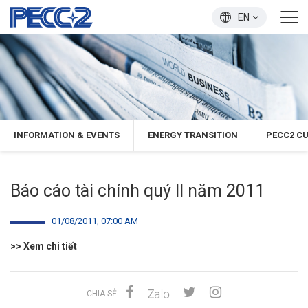
EN
INFORMATION & EVENTS
ENERGY TRANSITION
PECC2 C
Báo cáo tài chính quý II năm 2011
01/08/2011, 07:00 AM
>>
Xem chi tiết
CHIA SẺ: