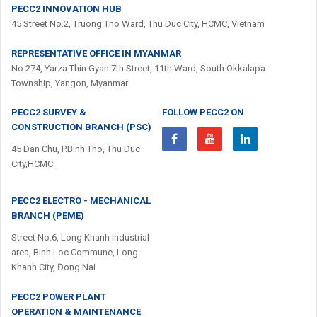
PECC2 INNOVATION HUB
45 Street No.2, Truong Tho Ward, Thu Duc City, HCMC, Vietnam
REPRESENTATIVE OFFICE IN MYANMAR
No.274, Yarza Thin Gyan 7th Street, 11th Ward, South Okkalapa
Township, Yangon, Myanmar
PECC2 SURVEY &
FOLLOW PECC2 ON
CONSTRUCTION BRANCH (PSC)
45 Dan Chu, P.Binh Tho, Thu Duc
City,HCMC
PECC2 ELECTRO - MECHANICAL
BRANCH (PEME)
Street No.6, Long Khanh Industrial
area, Binh Loc Commune, Long
Khanh City, Đong Nai
PECC2 POWER PLANT
OPERATION & MAINTENANCE