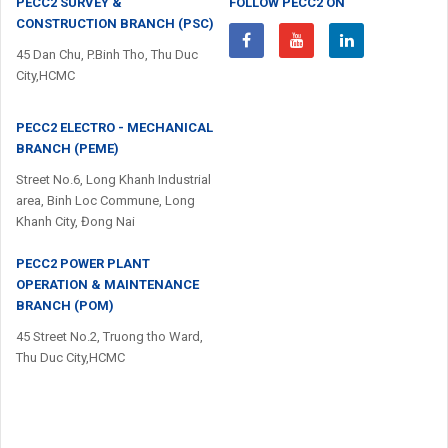
PECC2 SURVEY &
FOLLOW PECC2 ON
CONSTRUCTION BRANCH (PSC)
45 Dan Chu, P.Binh Tho, Thu Duc
City,HCMC
PECC2 ELECTRO - MECHANICAL
BRANCH (PEME)
Street No.6, Long Khanh Industrial
area, Binh Loc Commune, Long
Khanh City, Đong Nai
PECC2 POWER PLANT
OPERATION & MAINTENANCE
BRANCH (POM)
45 Street No.2, Truong tho Ward,
Thu Duc City,HCMC