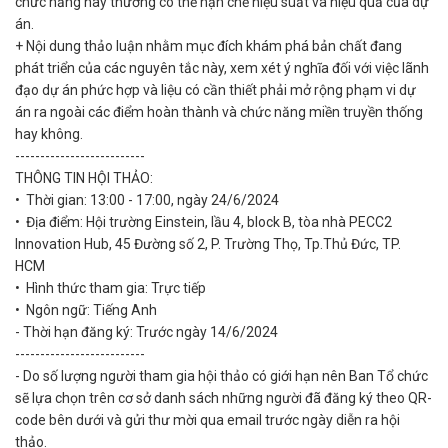
chức năng này thường có thể hạn chế hiệu suất và hiệu quả của dự
án.
+ Nội dung thảo luận nhằm mục đích khám phá bản chất đang
phát triển của các nguyên tắc này, xem xét ý nghĩa đối với việc lãnh
đạo dự án phức hợp và liệu có cần thiết phải mở rộng phạm vi dự
án ra ngoài các điểm hoàn thành và chức năng miền truyền thống
hay không.
--------------------------
THÔNG TIN HỘI THẢO:
• Thời gian: 13:00 - 17:00, ngày 24/6/2024
• Địa điểm: Hội trường Einstein, lầu 4, block B, tòa nhà PECC2
Innovation Hub, 45 Đường số 2, P. Trường Thọ, Tp.Thủ Đức, TP.
HCM
• Hình thức tham gia: Trực tiếp
• Ngôn ngữ: Tiếng Anh
- Thời hạn đăng ký: Trước ngày 14/6/2024
--------------------------
- Do số lượng người tham gia hội thảo có giới hạn nên Ban Tổ chức
sẽ lựa chọn trên cơ sở danh sách những người đã đăng ký theo QR-
code bên dưới và gửi thư mời qua email trước ngày diễn ra hội
thảo.