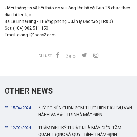
- Mọi thông tin về hội thảo xin vui lòng liên hệ với Ban Tổ chức theo
địa chỉ liên lạc:
Bà Lê Linh Giang - Trưởng phòng Quản lý Đào tạo (TR&D)
Sđt: (+84) 982 511 150
Email: giang.ll@pecc2.com
CHIA SẺ:
OTHER NEWS
15/04/2024
5 LÝ DO NÊN CHỌN POM THỰC HIỆN DỊCH VỤ VẬN
HÀNH VÀ BẢO TRÌ NHÀ MÁY ĐIỆN
12/03/2024
THẨM ĐỊNH KỸ THUẬT NHÀ MÁY ĐIỆN: TẦM
QUAN TRỌNG VÀ QUY TRÌNH THẨM ĐỊNH