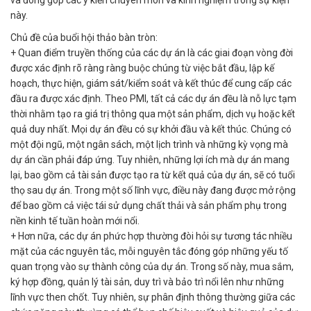
và đóng góp các ý kiến chuyên môn và kinh nghiệm trong sự kiện
này.
Chủ đề của buổi hội thảo bàn tròn:
+ Quan điểm truyền thống của các dự án là các giai đoạn vòng đời
được xác định rõ ràng ràng buộc chúng từ việc bắt đầu, lập kế
hoạch, thực hiện, giám sát/kiểm soát và kết thúc để cung cấp các
đầu ra được xác định. Theo PMI, tất cả các dự án đều là nỗ lực tạm
thời nhằm tạo ra giá trị thông qua một sản phẩm, dịch vụ hoặc kết
quả duy nhất. Mọi dự án đều có sự khởi đầu và kết thúc. Chúng có
một đội ngũ, một ngân sách, một lịch trình và những kỳ vọng mà
dự án cần phải đáp ứng. Tuy nhiên, những lợi ích mà dự án mang
lại, bao gồm cả tài sản được tạo ra từ kết quả của dự án, sẽ có tuổi
thọ sau dự án. Trong một số lĩnh vực, điều này đang được mở rộng
để bao gồm cả việc tái sử dụng chất thải và sản phẩm phụ trong
nền kinh tế tuần hoàn mới nổi.
+ Hơn nữa, các dự án phức hợp thường đòi hỏi sự tương tác nhiều
mặt của các nguyên tắc, mỗi nguyên tắc đóng góp những yếu tố
quan trọng vào sự thành công của dự án. Trong số này, mua sắm,
ký hợp đồng, quản lý tài sản, duy trì và bảo trì nổi lên như những
lĩnh vực then chốt. Tuy nhiên, sự phân định thông thường giữa các