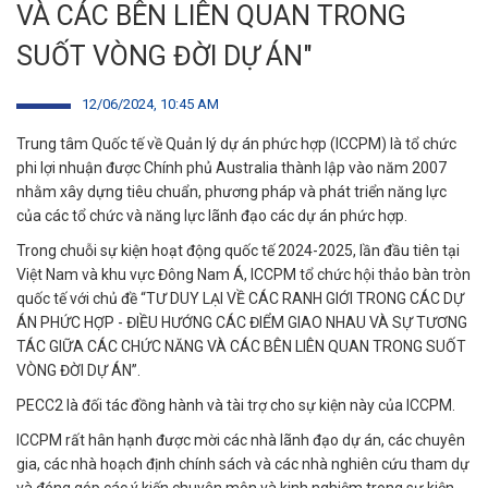
VÀ CÁC BÊN LIÊN QUAN TRONG
SUỐT VÒNG ĐỜI DỰ ÁN"
12/06/2024, 10:45 AM
Trung tâm Quốc tế về Quản lý dự án phức hợp (ICCPM) là tổ chức
phi lợi nhuận được Chính phủ Australia thành lập vào năm 2007
nhằm xây dựng tiêu chuẩn, phương pháp và phát triển năng lực
của các tổ chức và năng lực lãnh đạo các dự án phức hợp.
Trong chuỗi sự kiện hoạt động quốc tế 2024-2025, lần đầu tiên tại
Việt Nam và khu vực Đông Nam Á, ICCPM tổ chức hội thảo bàn tròn
quốc tế với chủ đề “TƯ DUY LẠI VỀ CÁC RANH GIỚI TRONG CÁC DỰ
ÁN PHỨC HỢP - ĐIỀU HƯỚNG CÁC ĐIỂM GIAO NHAU VÀ SỰ TƯƠNG
TÁC GIỮA CÁC CHỨC NĂNG VÀ CÁC BÊN LIÊN QUAN TRONG SUỐT
VÒNG ĐỜI DỰ ÁN”.
PECC2 là đối tác đồng hành và tài trợ cho sự kiện này của ICCPM.
ICCPM rất hân hạnh được mời các nhà lãnh đạo dự án, các chuyên
gia, các nhà hoạch định chính sách và các nhà nghiên cứu tham dự