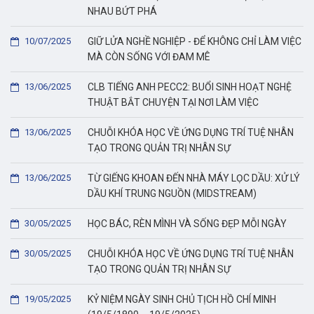
NHAU BỨT PHÁ
10/07/2025
GIỮ LỬA NGHỀ NGHIỆP - ĐỂ KHÔNG CHỈ LÀM VIỆC
MÀ CÒN SỐNG VỚI ĐAM MÊ
13/06/2025
CLB TIẾNG ANH PECC2: BUỔI SINH HOẠT NGHỆ
THUẬT BẮT CHUYỆN TẠI NƠI LÀM VIỆC
13/06/2025
CHUỖI KHÓA HỌC VỀ ỨNG DỤNG TRÍ TUỆ NHÂN
TẠO TRONG QUẢN TRỊ NHÂN SỰ
13/06/2025
TỪ GIẾNG KHOAN ĐẾN NHÀ MÁY LỌC DẦU: XỬ LÝ
DẦU KHÍ TRUNG NGUỒN (MIDSTREAM)
30/05/2025
HỌC BÁC, RÈN MÌNH VÀ SỐNG ĐẸP MỖI NGÀY
30/05/2025
CHUỖI KHÓA HỌC VỀ ỨNG DỤNG TRÍ TUỆ NHÂN
TẠO TRONG QUẢN TRỊ NHÂN SỰ
19/05/2025
KỶ NIỆM NGÀY SINH CHỦ TỊCH HỒ CHÍ MINH