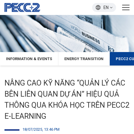
EN
INFORMATION & EVENTS
ENERGY TRANSITION
PECC2 C
NÂNG CAO KỸ NĂNG “QUẢN LÝ CÁC
BÊN LIÊN QUAN DỰ ÁN” HIỆU QUẢ
THÔNG QUA KHÓA HỌC TRÊN PECC2
E-LEARNING
18/07/2025, 13:46 PM