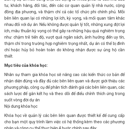
tư, khách hàng, đối tác, đến các cơ quan quản lý nhà nước, cộng
đồng địa phương, và thậm chí cả các tổ chức phi chính phủ. Mỗi
bên liên quan lại có những lợi ích, kỳ vọng, và mối quan tâm khác
nhau đối với dự án. Nếu không được quản lý tốt, những xung đột lợi
ích, mâu thuẫn kỳ vọng có thể gây ra những hậu quả nghiêm trọng
như: chậm trễ tiến độ, vượt quá ngân sách, ảnh hưởng đến uy tín,
thậm chí trong trường hợp nghiêm trọng nhất, dự án có thể bị đình
chỉ hoặc hủy bỏ hoàn toàn do không nhận được sự ủng hộ cần
thiết.
Mục tiêu của khóa học:
Nhân sự tham gia khóa học sẽ nâng cao các kiến thức cơ bản để
nhận diện đúng và đầy đủ các bên liên quan và được giới thiệu các
phương pháp, công cụ để phân tích đánh giá các bên liên quan, các
sách lược để gắn kết họ và theo dõi để điểu chỉnh thích ứng trong
suốt vòng đời dự án
Nội dung khóa học
Khóa học về quản lý các bên liên quan được thiết kế để cung cấp
cho bạn một quy trình làm việc có hệ thống kèm theo các phương
pháp và công cụ thể thực hiện 4 bước chính say đây: