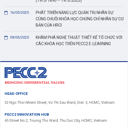
(19/5/1890 – 19/5/2025)
16/05/2025
PHÁT TRIỂN NĂNG LỰC QUẢN TRỊ NHÂN SỰ
CÙNG CHUỖI KHÓA HỌC CHỨNG CHỈ NHÂN SỰ CƠ
BẢN CỦA HRCI
09/05/2025
KHÁM PHÁ NGHỆ THUẬT THIẾT KẾ TỔ CHỨC VỚI
CÁC KHÓA HỌC TRÊN PECC2 E-LEARNING
HEAD OFFICE
32 Ngo Thoi Nhiem Street, Vo Thi Sau Ward, Dist. 3, HCMC, Vietnam
PECC2 INNOVATION HUB
45 Street No.2, Truong Tho Ward, Thu Duc City, HCMC, Vietnam