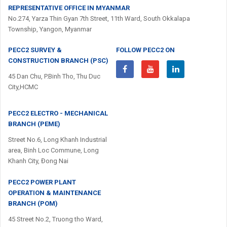
REPRESENTATIVE OFFICE IN MYANMAR
No.274, Yarza Thin Gyan 7th Street, 11th Ward, South Okkalapa
Township, Yangon, Myanmar
PECC2 SURVEY &
FOLLOW PECC2 ON
CONSTRUCTION BRANCH (PSC)
45 Dan Chu, P.Binh Tho, Thu Duc
City,HCMC
PECC2 ELECTRO - MECHANICAL
BRANCH (PEME)
Street No.6, Long Khanh Industrial
area, Binh Loc Commune, Long
Khanh City, Đong Nai
PECC2 POWER PLANT
OPERATION & MAINTENANCE
BRANCH (POM)
45 Street No.2, Truong tho Ward,