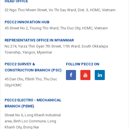
HEAD OFFICE
32 Ngo Thoi Nhiem Street, Vo Thi Sau Ward, Dist. 3, HCMC, Vietnam
PECC2 INNOVATION HUB
45 Street No.2, Truong Tho Ward, Thu Duc City, HCMC, Vietnam
REPRESENTATIVE OFFICE IN MYANMAR
No.274, Yarza Thin Gyan 7th Street, 11th Ward, South Okkalapa
Township, Yangon, Myanmar
PECC2 SURVEY &
FOLLOW PECC2 ON
CONSTRUCTION BRANCH (PSC)
45 Dan Chu, P.Binh Tho, Thu Duc
City,HCMC
PECC2 ELECTRO - MECHANICAL
BRANCH (PEME)
Street No.6, Long Khanh Industrial
area, Binh Loc Commune, Long
Khanh City, Đong Nai