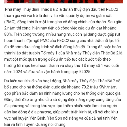
Nhà máy Thuỷ điện Thác Bà 2 là dự án thuỷ điện đầu tiên PECC2
tham gia với vai trò là đơn vị tư vấn quản lý dự án và giám sát
(PMC), đồng thời là một trong ba cổ đông chính của dự án. Sau gần
2 năm thi công, hiện nay tiến độ công việc của dự án đạt khoảng
80%. Trên công trường, nhiều hạng mục còn lại đang được gấp rút
hoàn thành, đội ngũ PMC của PECC2 cùng các nhà thầu nỗ lực tối
đa để sớm đưa công trình về đích đúng tiến độ. Trong đó, việc hoàn
thành lắp đặt tuabin Tổ máy 1 của Nhà máy Thủy điện Thác Bà 2 là
một cột mốc quan trọng để dự án tiếp tục các bước tiếp theo
hướng tới mục tiêu hoàn thành và chạy thử Tổ máy số 1 vào cuối
năm 2024 và đưa vào vận hành trong quý I/2025.
Dự kiến sau khi đi vào hoạt động, Nhà máy Thủy điện Thác Bà 2 sẽ
bổ sung cho hệ thống điện quốc gia khoảng 70,2 triệu KWh/năm,
góp phần bảo đảm an ninh năng lượng cho hệ thống điện quốc gia.
Đồng thời đáp ứng nhu cầu sử dụng điện năng ngày càng tăng của
địa phương và trong khu vực, tạo thêm nhiều việc làm cho người
dân lao động ở địa phương, giúp phát triển kinh tế, xã hội cho khu
vực hai huyện Yên Bình, Yên Sơn nói riêng và của cả hai tỉnh Yên
Bái và tỉnh Tuyên Quang nói chung.