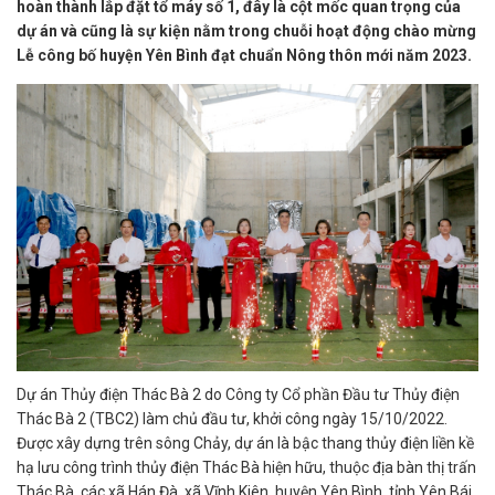
hoàn thành lắp đặt tổ máy số 1, đây là cột mốc quan trọng của
dự án và cũng là sự kiện nằm trong chuỗi hoạt động chào mừng
Lễ công bố huyện Yên Bình đạt chuẩn Nông thôn mới năm 2023.
Dự án Thủy điện Thác Bà 2 do Công ty Cổ phần Đầu tư Thủy điện
Thác Bà 2 (TBC2) làm chủ đầu tư, khởi công ngày 15/10/2022.
Được xây dựng trên sông Chảy, dự án là bậc thang thủy điện liền kề
hạ lưu công trình thủy điện Thác Bà hiện hữu, thuộc địa bàn thị trấn
Thác Bà, các xã Hán Đà, xã Vĩnh Kiên, huyện Yên Bình, tỉnh Yên Bái