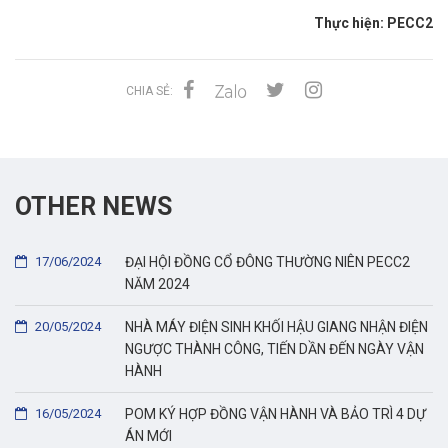
Thực hiện: PECC2
CHIA SẺ:
OTHER NEWS
17/06/2024
ĐẠI HỘI ĐỒNG CỔ ĐÔNG THƯỜNG NIÊN PECC2
NĂM 2024
20/05/2024
NHÀ MÁY ĐIỆN SINH KHỐI HẬU GIANG NHẬN ĐIỆN
NGƯỢC THÀNH CÔNG, TIẾN DẦN ĐẾN NGÀY VẬN
HÀNH
16/05/2024
POM KÝ HỢP ĐỒNG VẬN HÀNH VÀ BẢO TRÌ 4 DỰ
ÁN MỚI