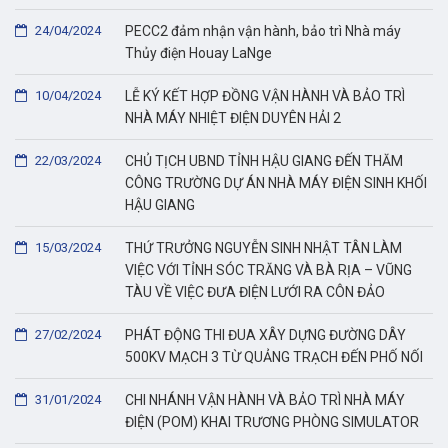
24/04/2024
PECC2 đảm nhận vận hành, bảo trì Nhà máy
Thủy điện Houay LaNge
10/04/2024
LỄ KÝ KẾT HỢP ĐỒNG VẬN HÀNH VÀ BẢO TRÌ
NHÀ MÁY NHIỆT ĐIỆN DUYÊN HẢI 2
22/03/2024
CHỦ TỊCH UBND TỈNH HẬU GIANG ĐẾN THĂM
CÔNG TRƯỜNG DỰ ÁN NHÀ MÁY ĐIỆN SINH KHỐI
HẬU GIANG
15/03/2024
THỨ TRƯỞNG NGUYỄN SINH NHẬT TÂN LÀM
VIỆC VỚI TỈNH SÓC TRĂNG VÀ BÀ RỊA – VŨNG
TÀU VỀ VIỆC ĐƯA ĐIỆN LƯỚI RA CÔN ĐẢO
27/02/2024
PHÁT ĐỘNG THI ĐUA XÂY DỰNG ĐƯỜNG DÂY
500KV MẠCH 3 TỪ QUẢNG TRẠCH ĐẾN PHỐ NỐI
31/01/2024
CHI NHÁNH VẬN HÀNH VÀ BẢO TRÌ NHÀ MÁY
ĐIỆN (POM) KHAI TRƯƠNG PHÒNG SIMULATOR