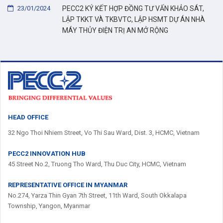
23/01/2024
PECC2 KÝ KẾT HỢP ĐỒNG TƯ VẤN KHẢO SÁT,
LẬP TKKT VÀ TKBVTC, LẬP HSMT DỰ ÁN NHÀ
MÁY THỦY ĐIỆN TRỊ AN MỞ RỘNG
HEAD OFFICE
32 Ngo Thoi Nhiem Street, Vo Thi Sau Ward, Dist. 3, HCMC, Vietnam
PECC2 INNOVATION HUB
45 Street No.2, Truong Tho Ward, Thu Duc City, HCMC, Vietnam
REPRESENTATIVE OFFICE IN MYANMAR
No.274, Yarza Thin Gyan 7th Street, 11th Ward, South Okkalapa
Township, Yangon, Myanmar