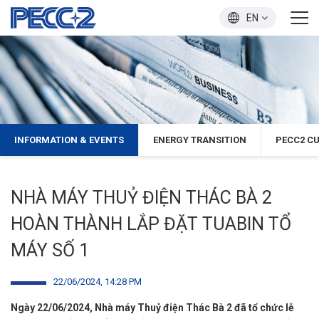
EN
INFORMATION & EVENTS
ENERGY TRANSITION
PECC2 C
NHÀ MÁY THUỶ ĐIỆN THÁC BÀ 2
HOÀN THÀNH LẮP ĐẶT TUABIN TỔ
MÁY SỐ 1
22/06/2024, 14:28 PM
Ngày 22/06/2024, Nhà máy Thuỷ điện Thác Bà 2 đã tổ chức lễ